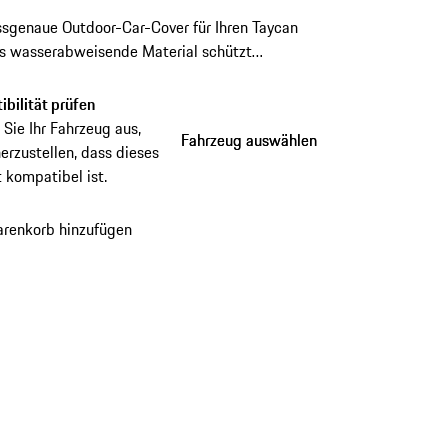
sgenaue Outdoor-Car-Cover für Ihren Taycan
as wasserabweisende Material schützt
ssig vor Witterung und Verschmutzung.
ve Diebstahlsicherung und gefertigt aus
bilität prüfen
tigem Material für eine lange Haltbarkeit.
Sie Ihr Fahrzeug aus,
Fahrzeug auswählen
Fahrzeug auswählen
erzustellen, dass dieses
 kompatibel ist.
renkorb hinzufügen