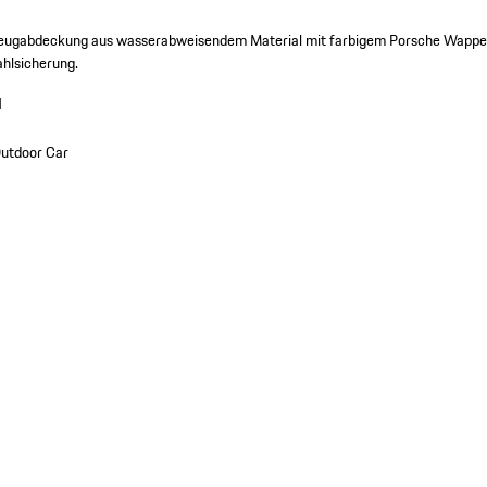
eugabdeckung aus wasserabweisendem Material mit farbigem Porsche Wapp
ahlsicherung.
1
utdoor Car