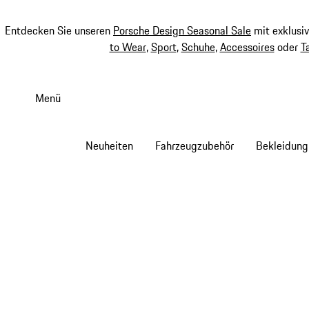
Entdecken Sie unseren
Porsche Design Seasonal Sale
mit exklusi
to Wear
,
Sport
,
Schuhe
,
Accessoires
oder
T
Zum
Hauptinhalt
Menü
springen
Neuheiten
Fahrzeugzubehör
Bekleidung