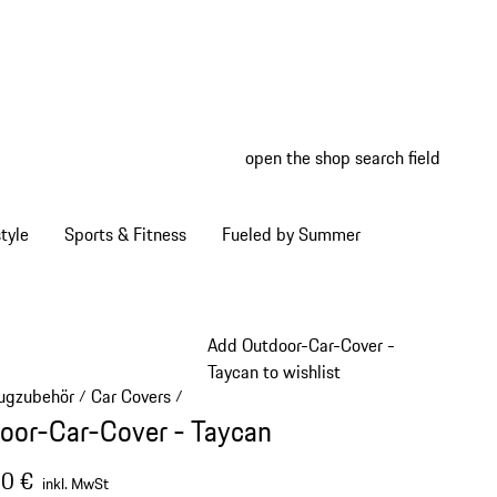
open the shop search field
My wish
My shop
tyle
Sports & Fitness
Fueled by Summer
Add Outdoor-Car-Cover -
Taycan to wishlist
ugzubehör
Car Covers
/
/
oor-Car-Cover - Taycan
0 €
inkl. MwSt