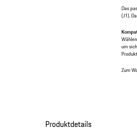
Das pas
(J1). D
zuverlä
Inklusi
Kompati
hochwer
Wählen 
um sich
Produkt
Zum Wa
Produktdetails