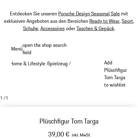
Entdecken Sie unseren
Porsche Design Seasonal Sale
mit
exklusiven Angeboten aus den Bereichen
Ready to Wear
,
Sport
,
Schuhe
,
Accessoires
oder
Taschen & Gepäck
.
Zum
open the shop search
Menü
Hauptinhalt
field
My sh
springen
Add
Home & Lifestyle
Spielzeug
/
/
Plüschfigur
Tom Targa
to wishlist
1
/
1
Plüschfigur Tom Targa
39,00 €
inkl. MwSt