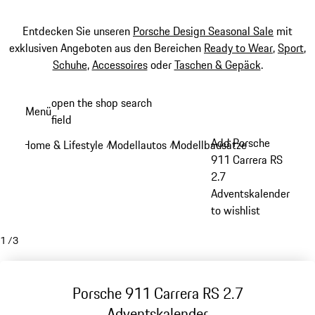
Entdecken Sie unseren
Porsche Design Seasonal Sale
mit
exklusiven Angeboten aus den Bereichen
Ready to Wear
,
Sport
,
Schuhe
,
Accessoires
oder
Taschen & Gepäck
.
Zum
open the shop search
Menü
Hauptinhalt
field
My sh
springen
Add Porsche
Home & Lifestyle
Modellautos
Modellbausätze
/
/
/
911 Carrera RS
2.7
Adventskalender
to wishlist
1
/
3
Porsche 911 Carrera RS 2.7
Adventskalender