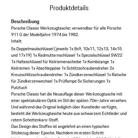
Produktdetails
Beschreibung
Porsche Classic Werkzeugtasche; verwendbar für alle Porsche
911 G der Modelljahre 1974 bis 1982.
Inhalt:
5x Doppelmaulschlüssel (jeweils 1x 8x9, 10x11, 12x13, 14x15
und 17x19)
1x Radmutternschlüssel
1x Spezialschlüssel SW22
1x Halteschlüssel für Keilriemenscheibe
1x Kombizange
1x
Keilriemen
1x Abschleppöse
1x Schlitzschraubendreher
2x
Kreuzschlitzschraubendreher
1x Zündkerzenschlüssel
1x Ratsche
für Zündkerzenwechsel
1x Prüflampe
5x Sicherungen
1x
Putztuch
Porsche Classic hat die Neuauflage dieser Werkzeugtasche mit
einer spektakulären Optik im Stil der späten 70er-Jahre versehen.
Und während das Original lediglich über Kunstleder verfügte,
besteht die Werkzeugtasche heute aus schwarzem Echtleder und
rotem Schottenkaro-Stoff.
Das Design des Stoffes ist angelehnt an einen typischen
Sitzbezug dieser Epoche. Nachdem im ersten Schritt