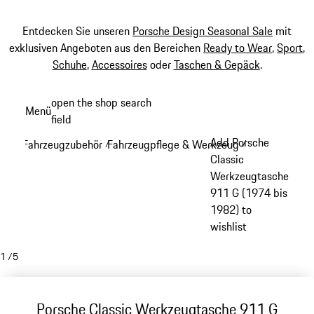
Entdecken Sie unseren
Porsche Design Seasonal Sale
mit
exklusiven Angeboten aus den Bereichen
Ready to Wear
,
Sport
,
Schuhe
,
Accessoires
oder
Taschen & Gepäck
.
Zum
open the shop search
Menü
Hauptinhalt
field
My sh
springen
Add Porsche
Fahrzeugzubehör
Fahrzeugpflege & Werkzeug
/
/
Classic
Werkzeugtasche
911 G (1974 bis
1982) to
wishlist
1
/
5
Porsche Classic Werkzeugtasche 911 G