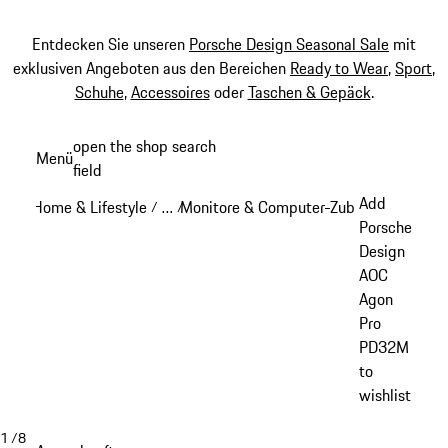
Entdecken Sie unseren
Porsche Design Seasonal Sale
mit
exklusiven Angeboten aus den Bereichen
Ready to Wear
,
Sport
,
Schuhe
,
Accessoires
oder
Taschen & Gepäck
.
Zum
open the shop search
Menü
Hauptinhalt
field
My sh
springen
Add
Home & Lifestyle
…
Monitore & Computer-Zubehör
Porsche
/
/
/
Reveal collapsed breadcrumb items
Porsche
Design
AOC
Agon
Pro
PD32M
to
wishlist
1
/
8