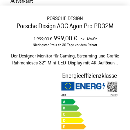
Ausverkauft
PORSCHE DESIGN
Porsche Design AOC Agon Pro PD32M
ursprünglicher Preis
Verkaufspreis
inklusive Mehrwertst
999,00 €
1.999,00 €
inkl. MwSt
Niedrigster Preis ab 30 Tage vor dem Rabatt
Der Designer Monitor für Gaming, Streaming und Grafik:
Rahmenloses 32"-Mini-LED-Display mit 4K-Auflösung,
zwei Lautsprechern und hoher Bildwiederholfrequenz.
Energieeffizienzklasse