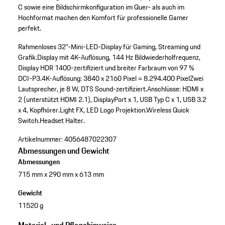
C sowie eine Bildschirmkonfiguration im Quer- als auch im
Hochformat machen den Komfort für professionelle Gamer
perfekt.
Rahmenloses 32"-Mini-LED-Display für Gaming, Streaming und
Grafik.
Display mit 4K-Auflösung, 144 Hz Bildwiederholfrequenz,
Display HDR 1400-zertifiziert und breiter Farbraum von 97 %
DCI-P3.
4K-Auflösung: 3840 x 2160 Pixel = 8.294.400 Pixel
Zwei
Lautsprecher, je 8 W, DTS Sound-zertifiziert.
Anschlüsse: HDMI x
2 (unterstützt HDMI 2.1), DisplayPort x 1, USB Typ C x 1, USB 3.2
x 4, Kopfhörer.
Light FX, LED Logo Projektion.
Wireless Quick
Switch.
Headset Halter.
Artikelnummer:
4056487022307
Abmessungen und Gewicht
Abmessungen
715 mm x 290 mm x 613 mm
Gewicht
11520 g
Material- und Pflegehinweise