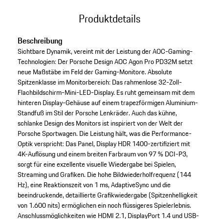
Produktdetails
Beschreibung
Sichtbare Dynamik, vereint mit der Leistung der AOC-Gaming-
Technologien: Der Porsche Design AOC Agon Pro PD32M setzt
neue Maßstäbe im Feld der Gaming-Monitore. Absolute
Spitzenklasse im Monitorbereich: Das rahmenlose 32-Zoll-
Flachbildschirm-Mini-LED-Display. Es ruht gemeinsam mit dem
hinteren Display-Gehäuse auf einem trapezförmigen Aluminium-
Standfuß im Stil der Porsche Lenkräder. Auch das kühne,
schlanke Design des Monitors ist inspiriert von der Welt der
Porsche Sportwagen. Die Leistung hält, was die Performance-
Optik verspricht: Das Panel, Display HDR 1400-zertifiziert mit
4K-Auflösung und einem breiten Farbraum von 97 % DCI-P3,
sorgt für eine exzellente visuelle Wiedergabe bei Spielen,
Streaming und Grafiken. Die hohe Bildwiederholfrequenz (144
Hz), eine Reaktionszeit von 1 ms, AdaptiveSync und die
beeindruckende, detaillierte Grafikwiedergabe (Spitzenhelligkeit
von 1.600 nits) ermöglichen ein noch flüssigeres Spielerlebnis.
Anschlussmöglichkeiten wie HDMI 2.1, DisplayPort 1.4 und USB-