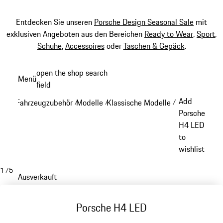
Entdecken Sie unseren
Porsche Design Seasonal Sale
mit
exklusiven Angeboten aus den Bereichen
Ready to Wear
,
Sport
,
Schuhe
,
Accessoires
oder
Taschen & Gepäck
.
Zum
open the shop search
Menü
Hauptinhalt
field
My sh
springen
Add
Fahrzeugzubehör
Modelle
Klassische Modelle
/
/
/
Porsche
H4 LED
to
wishlist
1
/
5
Ausverkauft
Porsche H4 LED