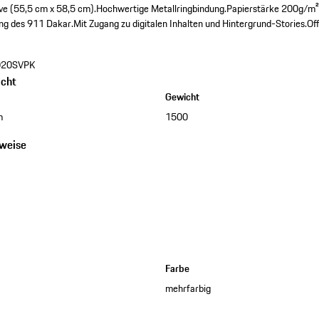
ve (55,5 cm x 58,5 cm).
Hochwertige Metallringbindung.
Papierstärke 200g/m²
ng des 911 Dakar.
Mit Zugang zu digitalen Inhalten und Hintergrund-Stories.
Of
20SVPK
cht
Gewicht
m
1500
nweise
Farbe
mehrfarbig