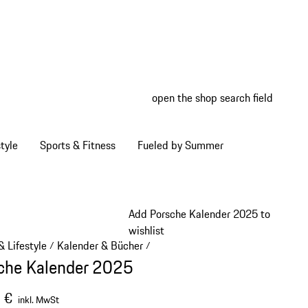
open the shop search field
My wish
My shop
tyle
Sports & Fitness
Fueled by Summer
Add Porsche Kalender 2025 to
wishlist
 Lifestyle
Kalender & Bücher
/
/
che Kalender 2025
 €
inkl. MwSt