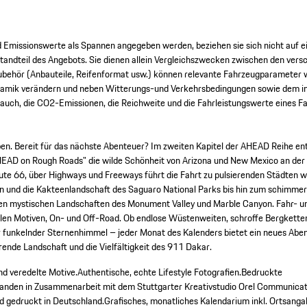
Emissionswerte als Spannen angegeben werden, beziehen sie sich nicht auf ein 
standteil des Angebots. Sie dienen allein Vergleichszwecken zwischen den ver
behör (Anbauteile, Reifenformat usw.) können relevante Fahrzeugparameter w
namik verändern und neben Witterungs-und Verkehrsbedingungen sowie dem ind
auch, die CO2-Emissionen, die Reichweite und die Fahrleistungswerte eines Fa
eben. Bereit für das nächste Abenteuer? Im zweiten Kapitel der AHEAD Reihe e
EAD on Rough Roads" die wilde Schönheit von Arizona und New Mexico an der 
oute 66, über Highways und Freeways führt die Fahrt zu pulsierenden Städten 
n und die Kakteenlandschaft des Saguaro National Parks bis hin zum schimme
en mystischen Landschaften des Monument Valley und Marble Canyon. Fahr- un
llen Motiven, On- und Off-Road. Ob endlose Wüstenweiten, schroffe Bergketten
funkelnder Sternenhimmel – jeder Monat des Kalenders bietet ein neues Abe
erende Landschaft und die Vielfältigkeit des 911 Dakar.
d veredelte Motive.
Authentische, echte Lifestyle Fotografien.
Bedruckte
anden in Zusammenarbeit mit dem Stuttgarter Kreativstudio Orel Communicat
d gedruckt in Deutschland.
Grafisches, monatliches Kalendarium inkl. Ortsanga