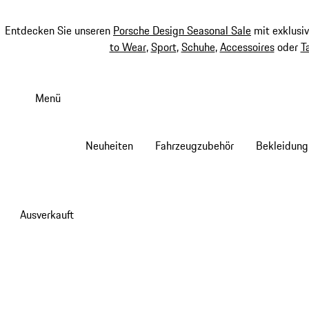
Entdecken Sie unseren
Porsche Design Seasonal Sale
mit exklusi
to Wear
,
Sport
,
Schuhe
,
Accessoires
oder
T
Zum
Hauptinhalt
Menü
springen
Neuheiten
Fahrzeugzubehör
Bekleidung
Ausverkauft