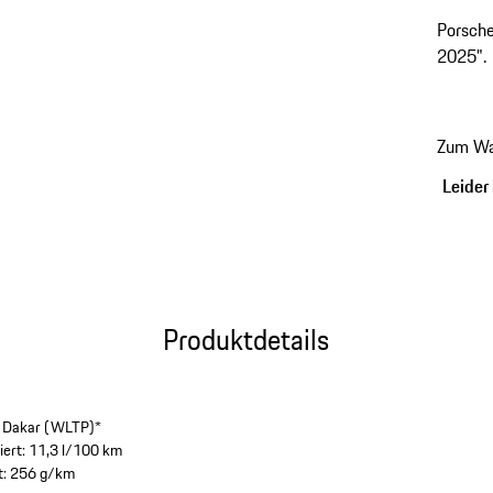
Porsch
2025".
Zum Wa
Leider 
Produktdetails
 Dakar (WLTP)*
iert: 11,3 l/100 km
t: 256 g/km