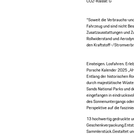
CO2-Klasse: G
*Soweit die Verbrauchs-und 
Fahrzeug und sind nicht Be
Zusatzausstattungen und Zu
Rollwiderstand und Aerody
den Kraftstoff-/Stromverbr
Einsteigen. Losfahren. Erl
Porsche Kalender 2025 „AH
Entlang der historischen R
durch majestätische Wüste
Sands National Parks und d
eingefangen in eindrucksvo
des Sonnenuntergangs oder 
Perspektive auf die faszini
13 hochwertig gedruckte un
Geschenkverpackung.
Entst
Sammlerstück.
Gestaltet un