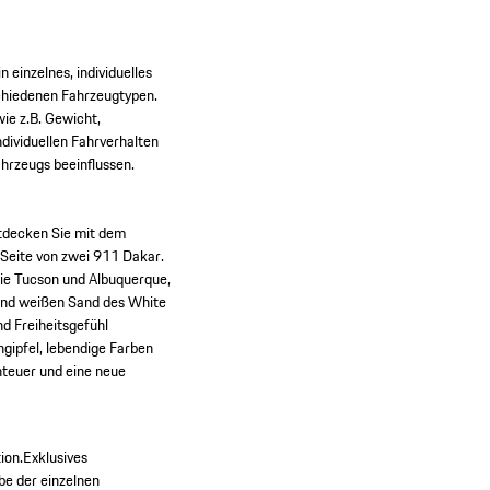
einzelnes, individuelles
schiedenen Fahrzeugtypen.
ie z.B. Gewicht,
ividuellen Fahrverhalten
hrzeugs beeinflussen.
ntdecken Sie mit dem
Seite von zwei 911 Dakar.
wie Tucson und Albuquerque,
rnd weißen Sand des White
d Freiheitsgefühl
gipfel, lebendige Farben
nteuer und eine neue
ion.
Exklusives
be der einzelnen