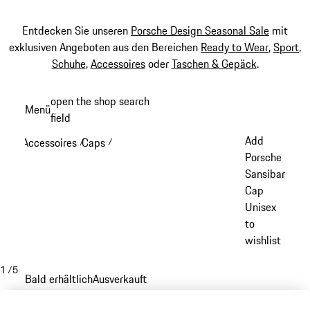
Entdecken Sie unseren
Porsche Design Seasonal Sale
mit
exklusiven Angeboten aus den Bereichen
Ready to Wear
,
Sport
,
Schuhe
,
Accessoires
oder
Taschen & Gepäck
.
Zum
open the shop search
Menü
Hauptinhalt
field
My sh
springen
Add
Accessoires
Caps
/
/
Porsche
Sansibar
Cap
Unisex
to
wishlist
1
/
5
Bald erhältlich
Ausverkauft