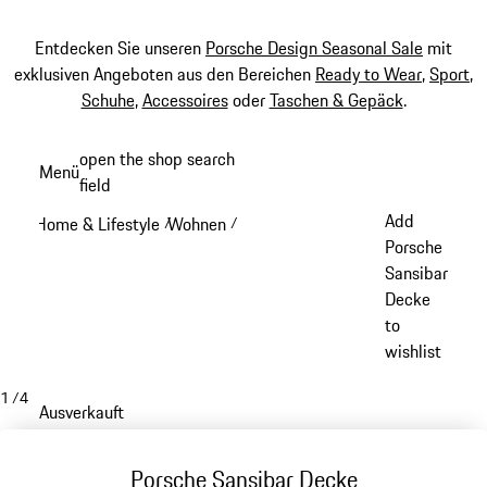
Entdecken Sie unseren
Porsche Design Seasonal Sale
mit
exklusiven Angeboten aus den Bereichen
Ready to Wear
,
Sport
,
Schuhe
,
Accessoires
oder
Taschen & Gepäck
.
Zum
open the shop search
Menü
Hauptinhalt
field
My sh
springen
Add
Home & Lifestyle
Wohnen
/
/
Porsche
Sansibar
Decke
to
wishlist
1
/
4
Ausverkauft
Porsche Sansibar Decke