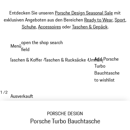
Entdecken Sie unseren
Porsche Design Seasonal Sale
mit
exklusiven Angeboten aus den Bereichen
Ready to Wear
,
Sport
,
Schuhe
,
Accessoires
oder
Taschen & Gepäck
.
Zum
open the shop search
Menü
Hauptinhalt
field
My sh
springen
Add Porsche
Taschen & Koffer
Taschen & Rucksäcke
Umhängetaschen
/
/
/
Turbo
Bauchtasche
to wishlist
1
/
2
Ausverkauft
PORSCHE DESIGN
Porsche Turbo Bauchtasche