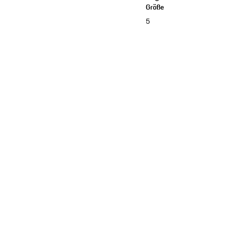
Größe
5
Kollektion ansehen