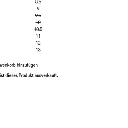
8.5
9
9.5
10
10.5
11
12
13
renkorb hinzufügen
en
ist dieses Produkt ausverkauft.