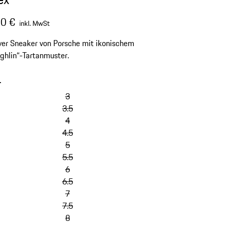
0 €
inkl. MwSt
ver Sneaker von Porsche mit ikonischem
hlin“-Tartanmuster.
-
Varianten
überspringen
3
(Größe)
3.5
4
4.5
5
5.5
6
6.5
7
7.5
8