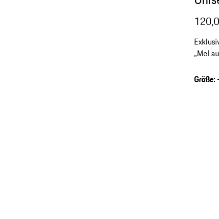
120,0
Exklusi
„McLaug
Größe
: