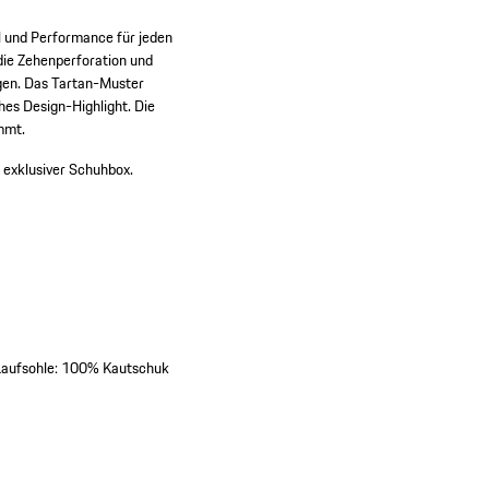
l und Performance für jeden
die Zehenperforation und
ragen. Das Tartan-Muster
hes Design-Highlight. Die
mmt.
 exklusiver Schuhbox.
 Laufsohle: 100% Kautschuk