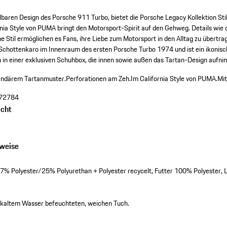
lbaren Design des Porsche 911 Turbo, bietet die Porsche Legacy Kollektion Sti
rnia Style von PUMA bringt den Motorsport-Spirit auf den Gehweg. Details wie 
che Stil ermöglichen es Fans, ihre Liebe zum Motorsport in den Alltag zu übert
 Schottenkaro im Innenraum des ersten Porsche Turbo 1974 und ist ein ikonisc
in einer exklusiven Schuhbox, die innen sowie außen das Tartan-Design aufni
gendärem Tartanmuster.
Perforationen am Zeh.
Im California Style von PUMA.
Mit
72784
cht
nweise
7% Polyester/25% Polyurethan + Polyester recycelt, Futter 100% Polyester,
kaltem Wasser befeuchteten, weichen Tuch.