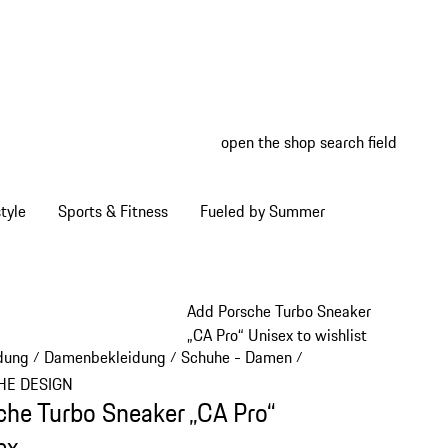
open the shop search field
My wish
My shop
tyle
Sports & Fitness
Fueled by Summer
Add Porsche Turbo Sneaker
„CA Pro“ Unisex to wishlist
dung
Damenbekleidung
Schuhe - Damen
/
/
/
HE DESIGN
che Turbo Sneaker „CA Pro“
ex