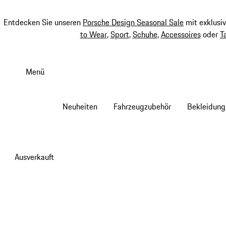
Entdecken Sie unseren
Porsche Design Seasonal Sale
mit exklusi
to Wear
,
Sport
,
Schuhe
,
Accessoires
oder
T
Zum
Hauptinhalt
Menü
springen
Neuheiten
Fahrzeugzubehör
Bekleidung
Ausverkauft