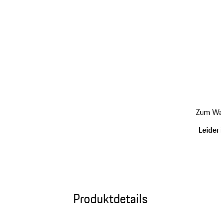
zurück
Zum Wa
zu
Variant
Leider 
(Größe)
Produktdetails