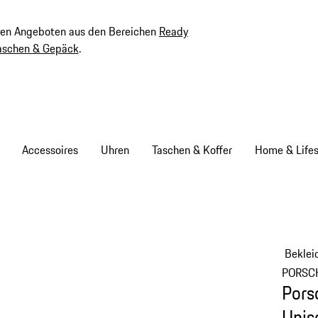
ven Angeboten aus den Bereichen
Ready
aschen & Gepäck
.
Accessoires
Uhren
Taschen & Koffer
Home & Lifes
Beklei
PORSC
Pors
Unis