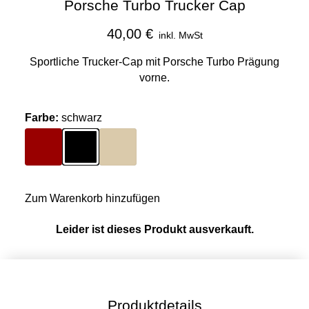
Porsche Turbo Trucker Cap
40,00 €
inkl. MwSt
Sportliche Trucker-Cap mit Porsche Turbo Prägung
vorne.
Farbe
:
schwarz
Farbe
rot
Farbe
schwarz
Farbe
beige
Zum Warenkorb hinzufügen
Leider ist dieses Produkt ausverkauft.
Produktdetails