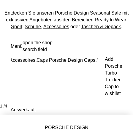
Entdecken Sie unseren
Porsche Design Seasonal Sale
mit
exklusiven Angeboten aus den Bereichen
Ready to Wear
,
Sport
,
Schuhe
,
Accessoires
oder
Taschen & Gepäck
.
Zum
open the shop
Menü
Hauptinhalt
search field
My s
springen
Add
Accessoires
Caps
Porsche Design Caps
/
/
/
Porsche
Turbo
Trucker
Cap to
wishlist
1
/
4
Ausverkauft
PORSCHE DESIGN