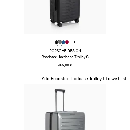
Farbe
+
1
Farbe
Farbe
Farbe
mattschwarz
Farbe
nardograu
mattblau
karminrot
PORSCHE DESIGN
Roadster Hardcase Trolley S
489,00 €
mattschwarz
Slide 5 von 20
Add Roadster Hardcase Trolley L to wishlist