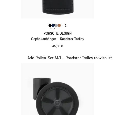
Farbe
+
2
Farbe
Farbe
Farbe
schwarz
Farbe
dunkelblau
grau
cognac
PORSCHE DESIGN
Gepäckanhänger – Roadster Trolley
45,00 €
schwarz
Slide 18 von 20
Add Rollen-Set M/L– Roadster Trolley to wishlist