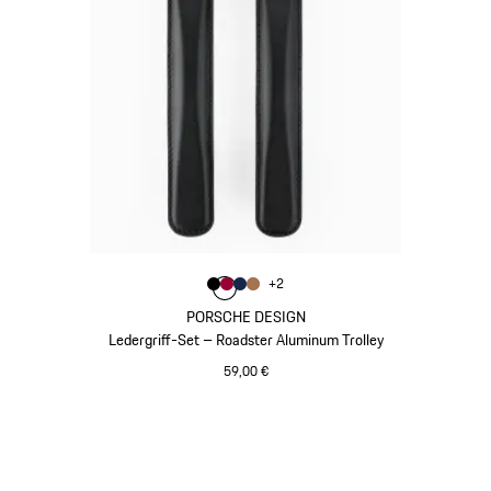
Farbe
+
2
Farbe
Farbe
Farbe
schwarz
Farbe
karminrot
dunkelblau
cognac
PORSCHE DESIGN
Ledergriff-Set – Roadster Aluminum Trolley
59,00 €
schwarz
Gehe
zurück
an
den