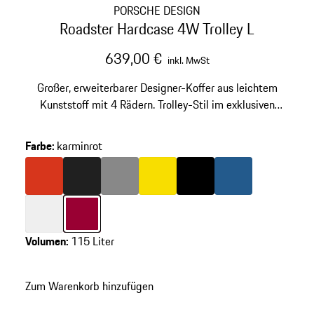
PORSCHE DESIGN
Roadster Hardcase 4W Trolley L
639,00 €
inkl. MwSt
Großer, erweiterbarer Designer-Koffer aus leichtem
Kunststoff mit 4 Rädern. Trolley-Stil im exklusiven
Design. Laufruhige Rollen und integriertes TSA-Schloss.
Farbe
:
karminrot
Varianten
überspringen
(Farbe)
Farbe
lavaorange
Farbe
mattschwarz
Farbe
dunkelgrau
Farbe
speedgelb
Farbe
schwarz
Farbe
mattblau
Farbe
weiß
Farbe
karminrot
Volumen
:
115 Liter
zurück
zu
Zum Warenkorb hinzufügen
Varianten
(Farbe)