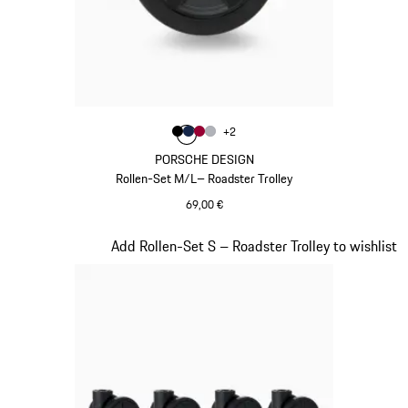
Farbe
+
2
Farbe
Farbe
Farbe
schwarz
Farbe
dunkelblau
karminrot
silber
PORSCHE DESIGN
Rollen-Set M/L– Roadster Trolley
69,00 €
schwarz
Slide 19 von 20
Add Rollen-Set S – Roadster Trolley to wishlist