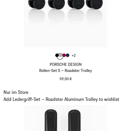
Farbe
+
2
Farbe
Farbe
Farbe
schwarz
Farbe
silber
karminrot
dunkelblau
PORSCHE DESIGN
Rollen-Set S – Roadster Trolley
59,00 €
schwarz
Slide 20 von 20
Nur im Store
Add Ledergriff-Set – Roadster Aluminum Trolley to wishlist