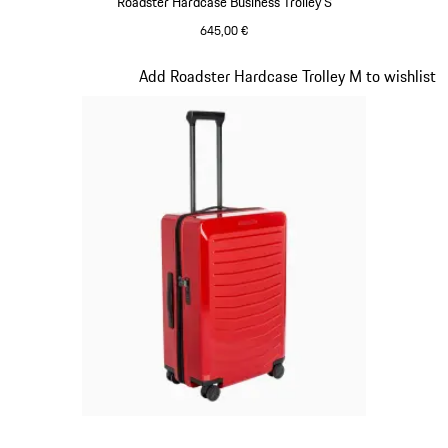
Roadster Hardcase Business Trolley S
645,00 €
oakgrünmetallic
Slide 13 von 20
Add Roadster Hardcase Trolley M to wishlist