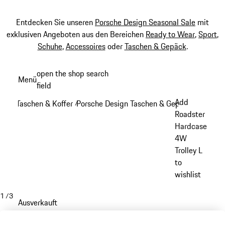
Entdecken Sie unseren
Porsche Design Seasonal Sale
mit
exklusiven Angeboten aus den Bereichen
Ready to Wear
,
Sport
,
Schuhe
,
Accessoires
oder
Taschen & Gepäck
.
Zum
open the shop search
Menü
Hauptinhalt
field
My sh
springen
Add
Taschen & Koffer
Porsche Design Taschen & Gepäck
/
/
Roadster
Hardcase
4W
Trolley L
to
wishlist
1
/
3
Ausverkauft