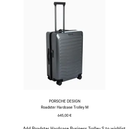
PORSCHE DESIGN
Roadster Hardcase Trolley M
645,00 €
grau
Slide 10 von 20
Add Roadster Hardcase Business Trolley S to wishlist