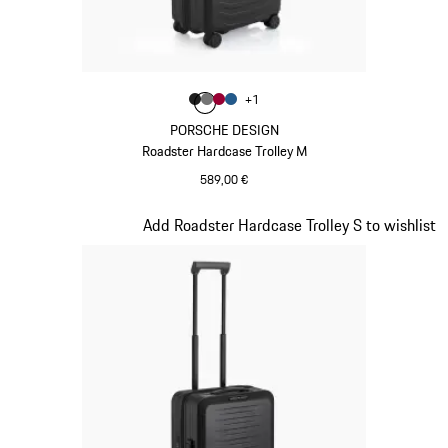
Farbe
+
1
Farbe
Farbe
Farbe
mattschwarz
Farbe
nardograu
karminrot
mattblau
PORSCHE DESIGN
Roadster Hardcase Trolley M
589,00 €
mattschwarz
Slide 4 von 20
Add Roadster Hardcase Trolley S to wishlist