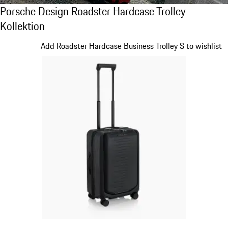
Porsche Design Roadster Hardcase Trolley K
Porsche Design Roadster Hardcase Trolley
Kollektion
Slide 1 von 20
Add Roadster Hardcase Business Trolley S to wishlist