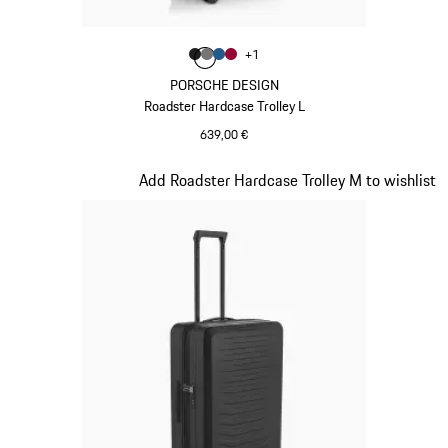
Farbe
+
1
Farbe
Farbe
Farbe
mattschwarz
Farbe
nardograu
mattblau
karminrot
PORSCHE DESIGN
Roadster Hardcase Trolley L
639,00 €
mattschwarz
Slide 3 von 20
Add Roadster Hardcase Trolley M to wishlist