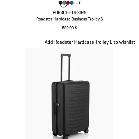
Farbe
+
1
Farbe
Farbe
Farbe
mattschwarz
Farbe
nardograu
karminrot
mattblau
PORSCHE DESIGN
Roadster Hardcase Business Trolley S
589,00 €
mattschwarz
Slide 2 von 20
Add Roadster Hardcase Trolley L to wishlist