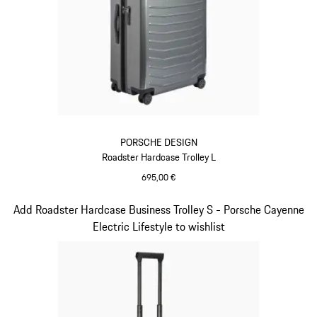
PORSCHE DESIGN
Roadster Hardcase Trolley L
695,00 €
grau
Slide 6 von 20
Add Roadster Hardcase Business Trolley S - Porsche Cayenne
Electric Lifestyle to wishlist