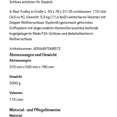
Schloss schützen Ihr Gepäck.
4-Rad-Trolley in Größe L: 53 x 78 x 31/35 cm
Volumen: 115 Liter
(4,0 cu ft), Gewicht: 5,3 kg (11,6 lbs)
Erweiterbares Volumen mit
Doppel-Reißverschluss-System
Ergonomisch geformtes
Griffsystem mit abgerundeten Kanten
Geräuschlos laufende
kugelgelagerte Räder
TSA-Schloss und diebstahlsicherer
Reißverschluss
Artikelnummer:
4056487068572
Abmessungen und Gewicht
Abmessungen
310 mm x 530 mm x 780 mm
Gewicht
5300 g
Volumen
115 Liter
Material- und Pflegehinweise
Material