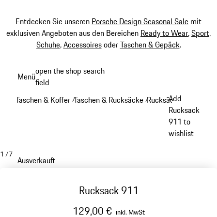
Entdecken Sie unseren
Porsche Design Seasonal Sale
mit
exklusiven Angeboten aus den Bereichen
Ready to Wear
,
Sport
,
Schuhe
,
Accessoires
oder
Taschen & Gepäck
.
Zum
open the shop search
Menü
Hauptinhalt
field
My sh
springen
Add
Taschen & Koffer
Taschen & Rucksäcke
Rucksäcke
/
/
/
Rucksack
911 to
wishlist
1
/
7
Ausverkauft
Rucksack 911
129,00 €
inkl. MwSt