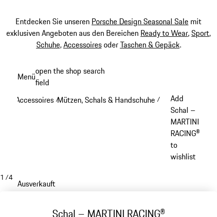
Entdecken Sie unseren
Porsche Design Seasonal Sale
mit
exklusiven Angeboten aus den Bereichen
Ready to Wear
,
Sport
,
Schuhe
,
Accessoires
oder
Taschen & Gepäck
.
Zum
open the shop search
Menü
Hauptinhalt
field
My sh
springen
Add
Accessoires
Mützen, Schals & Handschuhe
/
/
Schal –
MARTINI
RACING®
to
wishlist
1
/
4
Ausverkauft
Schal – MARTINI RACING®