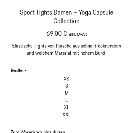
Sport Tights Damen – Yoga Capsule
Collection
69,00 €
inkl. MwSt
Elastische Tights von Porsche aus schnelltrocknendem
und weichem Material mit hohem Bund.
Größe
:
-
XS
S
M
L
XL
XXL
Zum Warenkorb hinzufügen