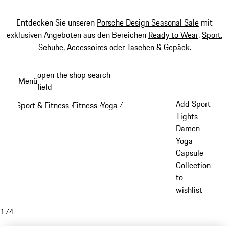
Entdecken Sie unseren
Porsche Design Seasonal Sale
mit
exklusiven Angeboten aus den Bereichen
Ready to Wear
,
Sport
,
Schuhe
,
Accessoires
oder
Taschen & Gepäck
.
Zum
open the shop search
Menü
Hauptinhalt
field
My sh
springen
Add Sport
Sport & Fitness
Fitness
Yoga
/
/
/
Tights
Damen –
Yoga
Capsule
Collection
to
wishlist
1
/
4