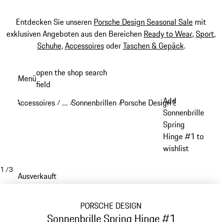
Entdecken Sie unseren
Porsche Design Seasonal Sale
mit
exklusiven Angeboten aus den Bereichen
Ready to Wear
,
Sport
,
Schuhe
,
Accessoires
oder
Taschen & Gepäck
.
Zum
open the shop search
Menü
Hauptinhalt
field
My sh
springen
Add
Accessoires
…
Sonnenbrillen
Porsche Design Sonnenbrillen
/
/
/
Reveal collapsed breadcrumb items
Sonnenbrille
Spring
Hinge #1 to
wishlist
1
/
3
Ausverkauft
PORSCHE DESIGN
Sonnenbrille Spring Hinge #1