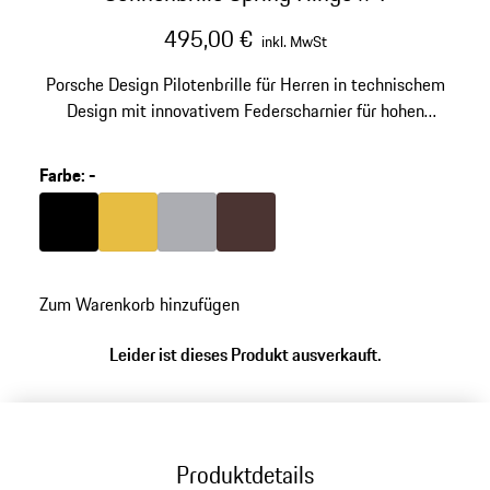
495,00 €
inkl. MwSt
Porsche Design Pilotenbrille für Herren in technischem
Design mit innovativem Federscharnier für hohen
Tragekomfort. Aus leichtem Titan.
Farbe
:
-
Farbe
schwarz
Farbe
gold
Farbe
grau
Farbe
braun
Zum Warenkorb hinzufügen
Leider ist dieses Produkt ausverkauft.
Produktdetails