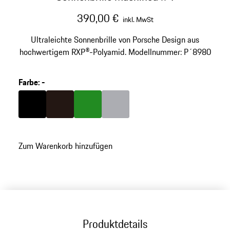
390,00 €
inkl. MwSt
Ultraleichte Sonnenbrille von Porsche Design aus
hochwertigem RXP®-Polyamid. Modellnummer: P´8980
Farbe
:
-
Farbe
schwarz
Farbe
dunkelbraun
Farbe
grün
Farbe
grau
Zum Warenkorb hinzufügen
Produktdetails