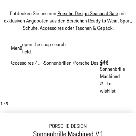
Entdecken Sie unseren
Porsche Design Seasonal Sale
mit
exklusiven Angeboten aus den Bereichen
Ready to Wear
,
Sport
,
Schuhe
,
Accessoires
oder
Taschen & Gepäck
.
Zum
open the shop search
Menü
Hauptinhalt
field
My sh
springen
Add
Accessoires
…
Sonnenbrillen
Porsche Design Sonnenbrillen
/
/
/
Reveal collapsed breadcrumb items
Sonnenbrille
Machined
#1 to
wishlist
1
/
5
PORSCHE DESIGN
Sonnenbrille Machined #1