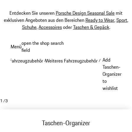
Entdecken Sie unseren
Porsche Design Seasonal Sale
mit
exklusiven Angeboten aus den Bereichen
Ready to Wear
,
Sport
,
Schuhe
,
Accessoires
oder
Taschen & Gepäck
.
Zum
open the shop search
Menü
Hauptinhalt
field
My sh
springen
Add
Fahrzeugzubehör
Weiteres Fahrzeugzubehör
/
/
Taschen-
Organizer
to
wishlist
1
/
3
Taschen-Organizer