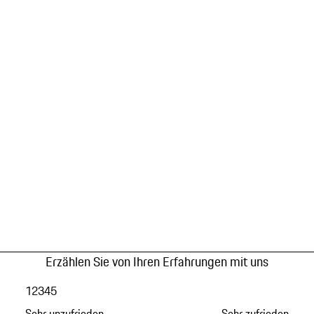
Erzählen Sie von Ihren Erfahrungen mit uns
1
2
3
4
5
Sehr unzufrieden
Sehr zufrieden