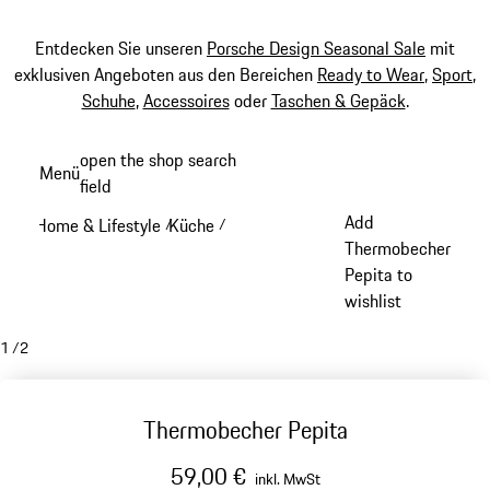
Entdecken Sie unseren
Porsche Design Seasonal Sale
mit
exklusiven Angeboten aus den Bereichen
Ready to Wear
,
Sport
,
Schuhe
,
Accessoires
oder
Taschen & Gepäck
.
Zum
open the shop search
Menü
Hauptinhalt
field
My sh
springen
Add
Home & Lifestyle
Küche
/
/
Thermobecher
Pepita to
wishlist
1
/
2
Thermobecher Pepita
59,00 €
inkl. MwSt