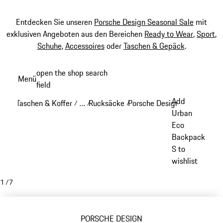
Entdecken Sie unseren
Porsche Design Seasonal Sale
mit
exklusiven Angeboten aus den Bereichen
Ready to Wear
,
Sport
,
Schuhe
,
Accessoires
oder
Taschen & Gepäck
.
Zum
open the shop search
Menü
Hauptinhalt
field
My sh
springen
Add
Taschen & Koffer
…
Rucksäcke
Porsche Design Rucksäcke
/
/
/
/
Reveal collapsed breadcrumb items
Urban
Eco
Backpack
S to
wishlist
1
/
7
PORSCHE DESIGN