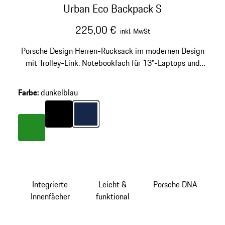
Urban Eco Backpack S
225,00 €
inkl. MwSt
Porsche Design Herren-Rucksack im modernen Design
mit Trolley-Link. Notebookfach für 13"-Laptops und
funktionale Reißverschlusstaschen. Inklusive
Regenhülle.
Farbe
:
dunkelblau
Farbe
schwarz
Farbe
dunkelblau
Farbe
grün
Integrierte
Leicht &
Porsche DNA
Innenfächer
funktional