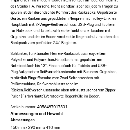
inspirierte Print mit den Koordinaten von Zell am See, der Heimat
des Studio F.A. Porsche. Nicht sichtbar, aber bei jedem Tragen zu
spüren ist der durchdachte Komfort des Rucksacks. Gepolsterte
Gurte, ein Rücken aus gepaddetem Neopren mit Trolley-Link, ein
Hauptfach mit 2-Wege-Reißverschluss, USB-Plug und Fächern
für Notebook und Tablet, zahlreiche funktionale Taschen mit
Organizer und der im Boden versteckte Regenschutz machen das
Backpack zum perfekten 24/-Begleiter.
Schlanker, funktionaler Herren-Rucksack aus recyceltem
Polyester und Polyurethan.
Hauptfach mit gepolstertem
Notebookfach bis 13", Einschubfach für Tablets und USB-
Plug.
Aufgesetzte Reißverschlusstasche mit Business-Organizer,
zusätzlich Eingrifftasche vorn.
Zwei Seitentaschen mit
Reißverschluss, Reißverschlusstasche im
Rücken.
Reißverschlusstasche oben mit austauschbarem Zipper-
Puller (Farbvariante).
Versteckte Regenhülle im Boden.
Artikelnummer:
4056487017501
Abmessungen und Gewicht
Abmessungen
150 mm x 290 mm x 410 mm