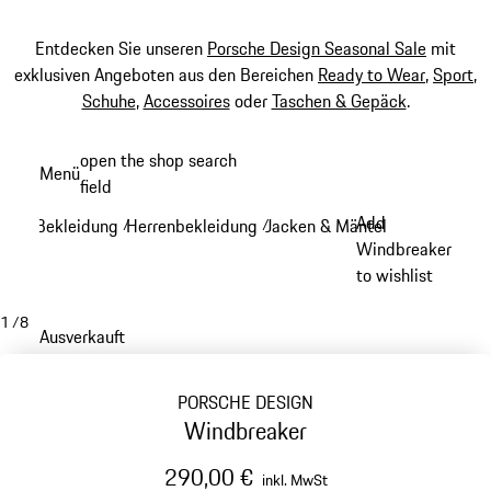
Entdecken Sie unseren
Porsche Design Seasonal Sale
mit
exklusiven Angeboten aus den Bereichen
Ready to Wear
,
Sport
,
Schuhe
,
Accessoires
oder
Taschen & Gepäck
.
Zum
open the shop search
Menü
Hauptinhalt
field
My sh
springen
Add
Bekleidung
Herrenbekleidung
Jacken & Mäntel
/
/
/
Windbreaker
to wishlist
1
/
8
Ausverkauft
PORSCHE DESIGN
Windbreaker
290,00 €
inkl. MwSt