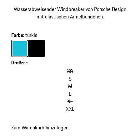
Wasserabweisender Windbreaker von Porsche Design
mit elastischen Ärmelbündchen.
Farbe
:
türkis
Farbe
türkis
Farbe
schwarz
Größe
:
-
XS
S
M
L
XL
XXL
Zum Warenkorb hinzufügen