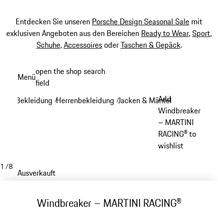
Entdecken Sie unseren
Porsche Design Seasonal Sale
mit
exklusiven Angeboten aus den Bereichen
Ready to Wear
,
Sport
,
Schuhe
,
Accessoires
oder
Taschen & Gepäck
.
Zum
open the shop search
Menü
Hauptinhalt
field
My sh
springen
Add
Bekleidung
Herrenbekleidung
Jacken & Mäntel
/
/
/
Windbreaker
– MARTINI
RACING® to
wishlist
1
/
8
Ausverkauft
Windbreaker – MARTINI RACING®