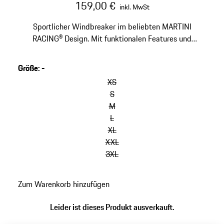
159,00 €
inkl. MwSt
Sportlicher Windbreaker im beliebten MARTINI
RACING® Design. Mit funktionalen Features und
stylischen Akzenten in den typischen Kollektionsfarben.
Größe
:
-
Varianten
überspringen
XS
(Größe)
S
M
L
XL
XXL
3XL
zurück
Zum Warenkorb hinzufügen
zu
Varianten
Leider ist dieses Produkt ausverkauft.
(Größe)