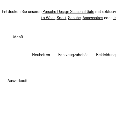
Entdecken Sie unseren
Porsche Design Seasonal Sale
mit exklusi
to Wear
,
Sport
,
Schuhe
,
Accessoires
oder
T
Zum
Hauptinhalt
Menü
springen
Neuheiten
Fahrzeugzubehör
Bekleidung
Ausverkauft