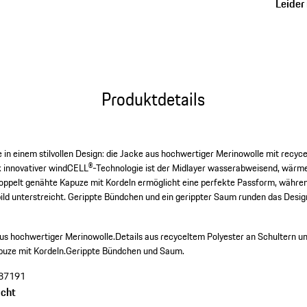
Leider 
Produktdetails
n einem stilvollen Design: die Jacke aus hochwertiger Merinowolle mit recyce
k innovativer windCELL®-Technologie ist der Midlayer wasserabweisend, wärm
ppelt genähte Kapuze mit Kordeln ermöglicht eine perfekte Passform, währen
ild unterstreicht. Gerippte Bündchen und ein gerippter Saum runden das Desig
s hochwertiger Merinowolle.
Details aus recyceltem Polyester an Schultern u
puze mit Kordeln.
Gerippte Bündchen und Saum.
87191
cht