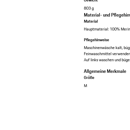
Gewicht
803 g
Material- und Pflegehi
Material
Hauptmaterial: 100% Merino
Pflegehinweise
Maschinenwäsche kalt, bügel
Feinwaschmittel verwenden.
Auf links waschen und büge
Allgemeine Merkmale
Größe
M