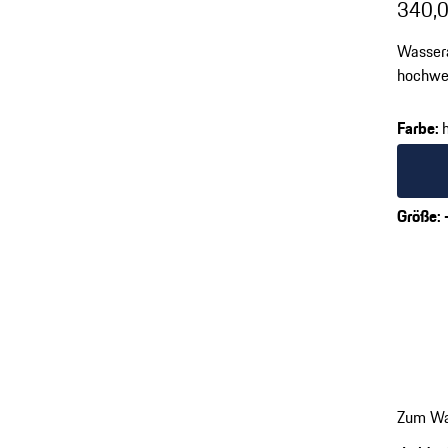
340,0
Wasser
hochwer
Farbe
:
Farbe
d
Größe
:
Zum Wa