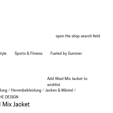
open the shop search field
My wish
My shop
tyle
Sports & Fitness
Fueled by Summer
Add Wool Mix Jacket to
wishlist
dung
Herrenbekleidung
Jacken & Mäntel
/
/
/
HE DESIGN
 Mix Jacket