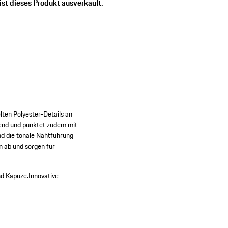
ist dieses Produkt ausverkauft.
lten Polyester-Details an
end und punktet zudem mit
d die tonale Nahtführung
n ab und sorgen für
nd Kapuze.
Innovative