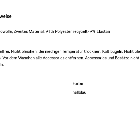
nweise
wolle, Zweites Material: 91% Polyester recycelt/9% Elastan
frei. Nicht bleichen. Bei niedriger Temperatur trocknen. Kalt bügeln. Nicht ch
 Vor dem Waschen alle Accessories entfernen. Accessories und Besätze nicht b
ln.
Farbe
hellblau