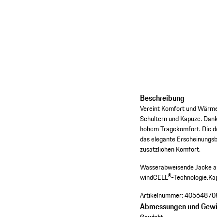
Beschreibung
Vereint Komfort und Wärme i
Schultern und Kapuze. Dan
hohem Tragekomfort. Die do
das elegante Erscheinungsb
zusätzlichen Komfort.
Wasserabweisende Jacke au
windCELL®-Technologie.
Ka
Artikelnummer:
40564870
Abmessungen und Gewi