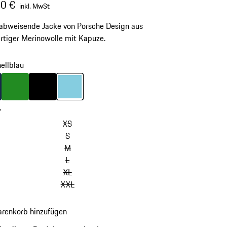
0 €
inkl. MwSt
abweisende Jacke von Porsche Design aus
tiger Merinowolle mit Kapuze.
hellblau
unkelblau
Farbe
grün
Farbe
schwarz
Farbe
hellblau
-
XS
S
M
L
XL
XXL
renkorb hinzufügen