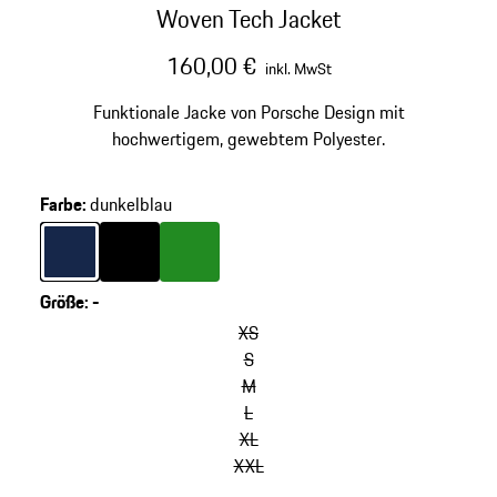
Woven Tech Jacket
160,00 €
inkl. MwSt
Funktionale Jacke von Porsche Design mit
hochwertigem, gewebtem Polyester.
Farbe
:
dunkelblau
Farbe
dunkelblau
Farbe
schwarz
Farbe
grün
Größe
:
-
XS
S
M
L
XL
XXL