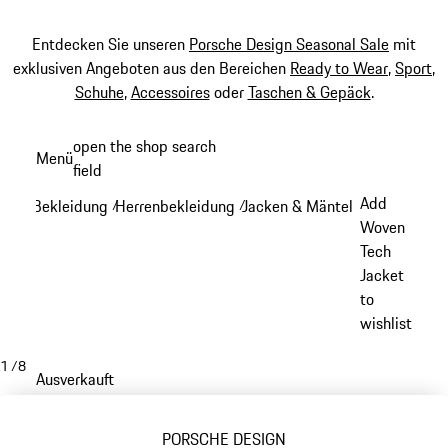
Entdecken Sie unseren
Porsche Design Seasonal Sale
mit
exklusiven Angeboten aus den Bereichen
Ready to Wear
,
Sport
,
Schuhe
,
Accessoires
oder
Taschen & Gepäck
.
Zum
open the shop search
Menü
Hauptinhalt
field
My sh
springen
Add
Bekleidung
Herrenbekleidung
Jacken & Mäntel
/
/
/
Woven
Tech
Jacket
to
wishlist
1
/
8
Ausverkauft
PORSCHE DESIGN