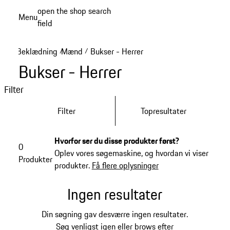
Spring
open the shop search
Menu
til
field
My sh
hovedindhold
Beklædning
Mænd
Bukser - Herrer
/
/
Bukser - Herrer
Filter
Filter
Topresultater
Hvorfor ser du disse produkter først?
0
Oplev vores søgemaskine, og hvordan vi viser
Produkter
produkter.
Få flere oplysninger
Ingen resultater
Din søgning gav desværre ingen resultater.
Søg venligst igen eller brows efter