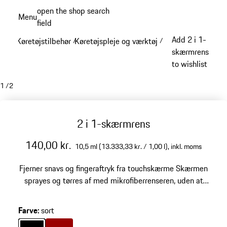
Spring
open the shop search
Menu
til
field
My sh
hovedindhold
Add 2 i 1-
Køretøjstilbehør
Køretøjspleje og værktøj
/
/
skærmrens
to wishlist
1
/
2
2 i 1-skærmrens
140,00 kr.
10,5 ml (13.333,33 kr. / 1,00 l),
inkl. moms
Fjerner snavs og fingeraftryk fra touchskærme
Skærmen
sprayes og tørres af med mikrofiberrenseren, uden at
der efterlades striber
Farve
:
sort
Farve
sort
Farve
rød