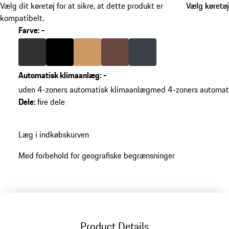
Vælg dit køretøj for at sikre, at dette produkt er
Vælg køretøj
Vælg køretøj
kompatibelt.
Farve
:
-
Farve
agat-grå
Farve
sort
Farve
luxor beige
Farve
trøffel-brun
Farve
grafitblå
Automatisk klimaanlæg
:
-
uden 4-zoners automatisk klimaanlæg
med 4-zoners automat
Dele
:
fire dele
Læg i indkøbskurven
Med forbehold for geografiske begrænsninger
Product Details