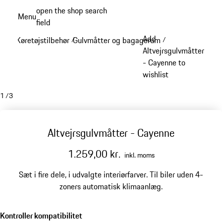
Spring
open the shop search
Menu
til
field
My sh
hovedindhold
Add
Køretøjstilbehør
Gulvmåtter og bagagerum
/
/
Altvejrsgulvmåtter
- Cayenne to
wishlist
1
/
3
Altvejrsgulvmåtter - Cayenne
1.259,00 kr.
inkl. moms
Sæt i fire dele, i udvalgte interiørfarver. Til biler uden 4-
zoners automatisk klimaanlæg.
Kontroller kompatibilitet