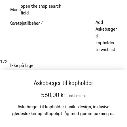
Spring
open the shop search
Menu
til
field
My sh
hovedindhold
Add
Køretøjstilbehør
/
Askebæger
til
kopholder
to wishlist
1
/
2
Ikke på lager
Askebæger til kopholder
560,00 kr.
inkl. moms
Askebæger til kopholder i unikt design, inklusive
glødeslukker og aftageligt låg med gummipakning og
"PORSCHE"-skrifttype.