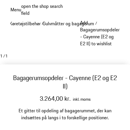
Spring
open the shop search
Menu
til
field
My sh
hovedindhold
Add
Køretøjstilbehør
Gulvmåtter og bagagerum
/
/
Bagagerumsopdeler
- Cayenne (E2 og
E2 II) to wishlist
1
/
1
Bagagerumsopdeler - Cayenne (E2 og E2
II)
3.264,00 kr.
inkl. moms
Et gitter til opdeling af bagagerummet, der kan
indsættes på langs i to forskellige positioner.