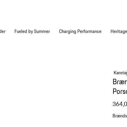
der
Fueled by Summer
Charging Performance
Heritag
Køretø
Brænd
Pors
364,0
Brændst