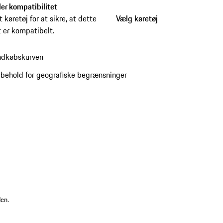
ler kompatibilitet
 køretøj for at sikre, at dette
Vælg køretøj
Vælg køretøj
 er kompatibelt.
ndkøbskurven
behold for geografiske begrænsninger
den.