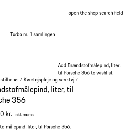
open the shop search field
My wish
My shop
e
Turbo nr. 1 samlingen
Add Brændstofmålepind, liter,
til Porsche 356 to wishlist
jstilbehør
Køretøjspleje og værktøj
/
/
stofmålepind, liter, til
che 356
0 kr.
inkl. moms
ofmålepind, liter, til Porsche 356.