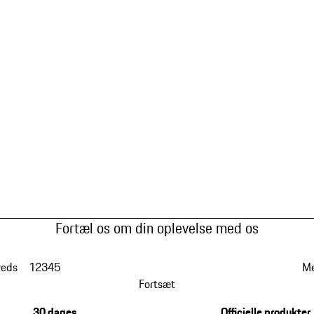
Fortæl os om din oplevelse med os
reds
1
2
3
4
5
Me
Fortsæt
30 dages
Officielle produkter