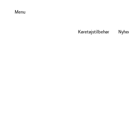
Spring
til
Menu
hovedindhold
Køretøjstilbehør
Nyhe