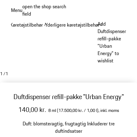
Spring
open the shop search
Menu
til
field
My sh
hovedindhold
Add
Køretøjstilbehør
Yderligere køretøjstilbehør
/
/
Duftdispenser
refill-pakke
"Urban
Energy" to
wishlist
1
/
1
Duftdispenser refill-pakke "Urban Energy"
140,00 kr.
8 ml (17.500,00 kr. / 1,00 l),
inkl. moms
Duft: blomsteragtig, frugtagtig
Inkluderer tre
duftindsatser