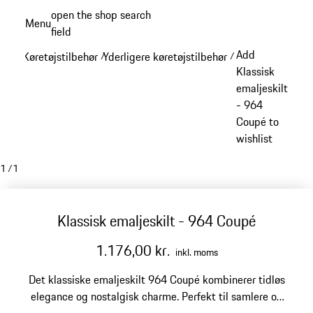
Spring
open the shop search
Menu
til
field
My sh
hovedindhold
Add
Køretøjstilbehør
Yderligere køretøjstilbehør
/
/
Klassisk
emaljeskilt
- 964
Coupé to
wishlist
1
/
1
Klassisk emaljeskilt - 964 Coupé
1.176,00 kr.
inkl. moms
Det klassiske emaljeskilt 964 Coupé kombinerer tidløs
elegance og nostalgisk charme. Perfekt til samlere og