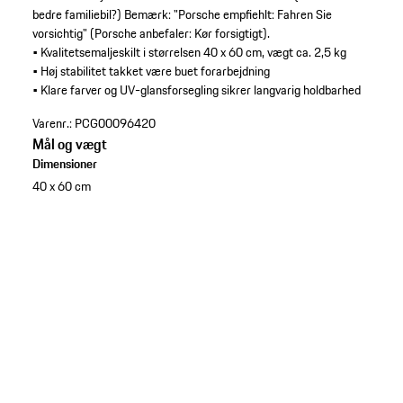
bedre familiebil?) Bemærk: "Porsche empfiehlt: Fahren Sie
vorsichtig" (Porsche anbefaler: Kør forsigtigt).
• Kvalitetsemaljeskilt i størrelsen 40 x 60 cm, vægt ca. 2,5 kg
• Høj stabilitet takket være buet forarbejdning
• Klare farver og UV-glansforsegling sikrer langvarig holdbarhed
Varenr.:
PCG00096420
Mål og vægt
Dimensioner
40 x 60 cm