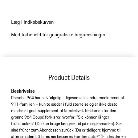
entusiaster.
Læg i indkøbskurven
Med forbehold for geografiske begrænsninger
Product Details
Beskrivelse
Porsche 964 har selvfølgelig – ligesom alle andre medlemmer af
911-familien – kun to sæder i fuld størrelse og er ikke desto
mindre et godt supplement til familielivet. Reklamen for den
grønne 964 Coupé forklarer hvorfor: "Sie können länger
frühstücken" (Du kan bruge længere tid på morgenmaden). Sie
sind früher zum Abendessen zurück (Du er tidligere hjemme til
aftensmaden). Gibt es ein besseres Familienauto?" (Findes der en