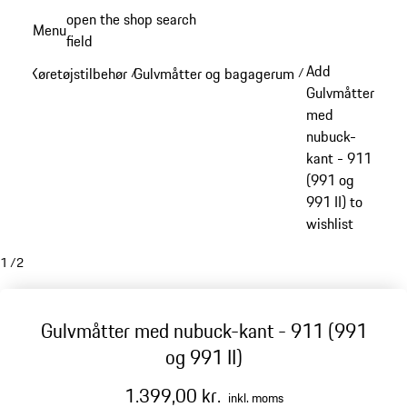
Spring
open the shop search
Menu
til
field
My sh
hovedindhold
Add
Køretøjstilbehør
Gulvmåtter og bagagerum
/
/
Gulvmåtter
med
nubuck-
kant - 911
(991 og
991 II) to
wishlist
1
/
2
Gulvmåtter med nubuck-kant - 911 (991
og 991 II)
1.399,00 kr.
inkl. moms