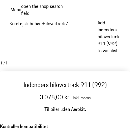
Spring
open the shop search
Menu
til
field
My sh
hovedindhold
Add
Køretøjstilbehør
Bilovertræk
/
/
Indendørs
bilovertræk
911 (992)
to wishlist
1
/
1
Indendørs bilovertræk 911 (992)
3.078,00 kr.
inkl. moms
Til biler uden Aerokit.
Kontroller kompatibilitet