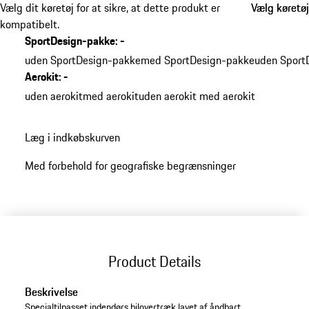
Vælg dit køretøj for at sikre, at dette produkt er
Vælg køretøj
Vælg køretøj
kompatibelt.
SportDesign-pakke
:
-
uden SportDesign-pakke
med SportDesign-pakke
uden Sport
Aerokit
:
-
uden aerokit
med aerokit
uden aerokit med aerokit
Læg i indkøbskurven
Med forbehold for geografiske begrænsninger
Product Details
Beskrivelse
Specialtilpasset indendørs bilovertræk lavet af åndbart,