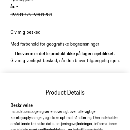
år
:
-
1978
1979
1980
1981
Giv mig besked
Med forbehold for geografiske begrænsninger
Desværre er dette produkt ikke på lager i øjeblikket.
Giv mig venligst besked, når den bliver tilgængelig igen.
Product Details
Beskrivelse
Instruktionsbogen giver en oversigt over alle vigtige
køretøjsoplysninger, og sikrer optimal håndtering. Den indeholder
omfattende tekniske data, betjeningsvejledninger, informationer
om bilpleje samt vedligeholdelses- og indstillingsarbejde. ​