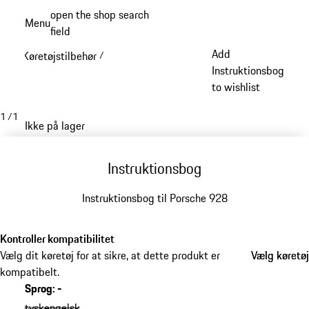
Spring
open the shop search
Menu
til
field
My sh
hovedindhold
Add
Køretøjstilbehør
/
Instruktionsbog
to wishlist
1
/
1
Ikke på lager
Instruktionsbog
Instruktionsbog til Porsche 928
Kontroller kompatibilitet
Vælg dit køretøj for at sikre, at dette produkt er
Vælg køretøj
Vælg køretøj
kompatibelt.
Sprog
:
-
tysk
engelsk