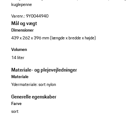
kuglepenne
Varenr.:
9Y0044940
Mål og vægt
Dimensioner
439 x 262 x 396 mm (længde x bredde x højde)
Volumen
14 liter
Materiale- og plejevejledninger
Materiale
Ydermateriale: sort nylon
Generelle egenskaber
Farve
sort