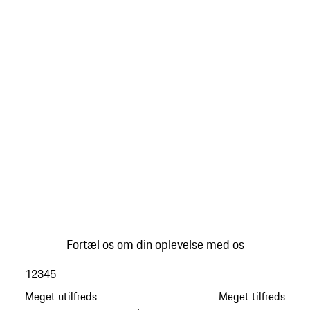
Fortæl os om din oplevelse med os
1
2
3
4
5
Meget utilfreds
Meget tilfreds