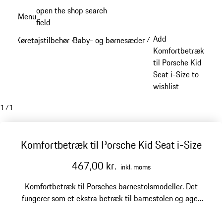
Spring
open the shop search
Menu
til
field
My sh
hovedindhold
Add
Køretøjstilbehør
Baby- og børnesæder
/
/
Komfortbetræk
til Porsche Kid
Seat i-Size to
wishlist
1
/
1
Komfortbetræk til Porsche Kid Seat i-Size
467,00 kr.
inkl. moms
Komfortbetræk til Porsches barnestolsmodeller. Det
fungerer som et ekstra betræk til barnestolen og øger
dit barns siddekomfort, især på varme dage.