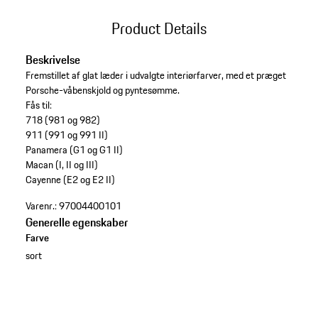
Product Details
Beskrivelse
Fremstillet af glat læder i udvalgte interiørfarver, med et præget
Porsche-våbenskjold og pyntesømme.
Fås til:
718 (981 og 982)
911 (991 og 991 II)
Panamera (G1 og G1 II)
Macan (I, II og III)
Cayenne (E2 og E2 II)
Varenr.:
97004400101
Generelle egenskaber
Farve
sort