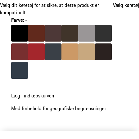
Vælg dit køretøj for at sikre, at dette produkt er
Vælg køretøj
Vælg køretøj
kompatibelt.
Farve
:
-
springe
varianter
Farve
sort
Farve
umbra
Farve
marsala
Farve
sadelbrun
Farve
platingrå
Farve
agat-grå
over
(Farve)
Farve
bordeauxrød
Farve
carrera-rød
Farve
grafitblå
Farve
luxor beige
Farve
mojave-beige
Farve
espresso
Farve
yachtingblå
gå
Læg i indkøbskurven
tilbage
til
Med forbehold for geografiske begrænsninger
varianter
(Farve)