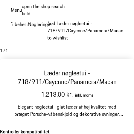
Spring
open the shop search
Menu
til
field
My sh
hovedindhold
Add Læder nøgleetui -
Tilbehør
Nøgleringe
/
/
718/911/Cayenne/Panamera/Macan
to wishlist
1
/
1
Læder nøgleetui -
718/911/Cayenne/Panamera/Macan
1.213,00 kr.
inkl. moms
Elegant nøgleetui i glat læder af høj kvalitet med
præget Porsche-våbenskjold og dekorative syninger.
Fås i udvalgte interiørfarver.
Kontroller kompatibilitet