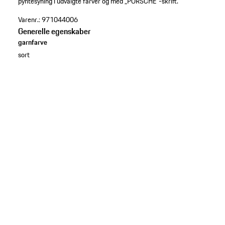
pyntesyning i udvalgte farver og med „PORSCHE“-skrift.
Varenr.:
971044006
Generelle egenskaber
garnfarve
sort