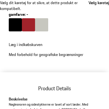
Vælg dit køretøj for at sikre, at dette produkt er
Vælg køretøj
Vælg køretøj
kompatibelt.
garnfarve
:
-
Farve
sort
Farve
karmin-rød
Farve
kridt
Læg i indkøbskurven
Med forbehold for geografiske begrænsninger
Product Details
Beskrivelse
Nøglesnoren og sidestykkerne er lavet af sort læder. Med