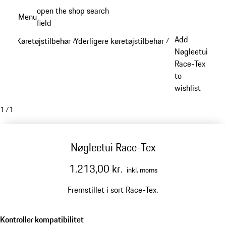
Spring
open the shop search
Menu
til
field
My sh
hovedindhold
Add
Køretøjstilbehør
Yderligere køretøjstilbehør
/
/
Nøgleetui
Race-Tex
to
wishlist
1
/
1
Nøgleetui Race-Tex
1.213,00 kr.
inkl. moms
Fremstillet i sort Race-Tex.
Kontroller kompatibilitet