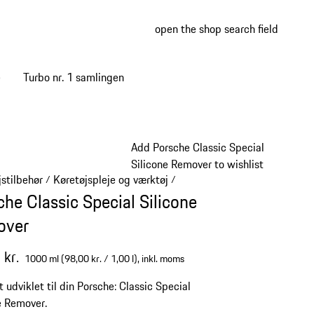
open the shop search field
My wish
My shop
e
Turbo nr. 1 samlingen
Add Porsche Classic Special
Silicone Remover to wishlist
jstilbehør
Køretøjspleje og værktøj
/
/
che Classic Special Silicone
over
 kr.
1000 ml (98,00 kr. / 1,00 l),
inkl. moms
t udviklet til din Porsche: Classic Special
e Remover.