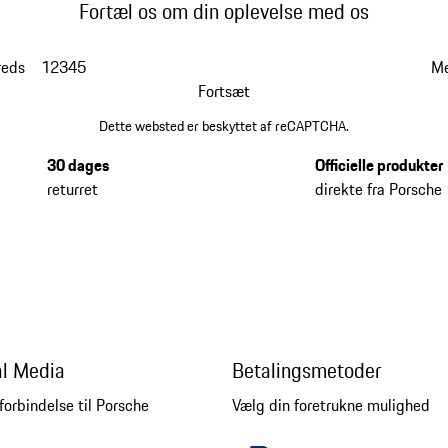
Fortæl os om din oplevelse med os
reds
1
2
3
4
5
Me
Fortsæt
Dette websted er beskyttet af reCAPTCHA.
30 dages
Officielle produkter
returret
direkte fra Porsche
al Media
Betalingsmetoder
forbindelse til Porsche
Vælg din foretrukne mulighed