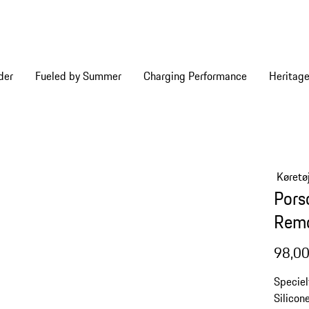
der
Fueled by Summer
Charging Performance
Heritag
Køretø
Pors
Rem
98,00
Speciel
Silicon