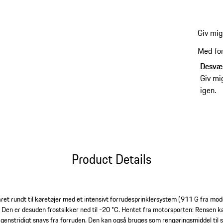
Giv mi
Med for
Desværr
Giv mi
igen.
Product Details
året rundt til køretøjer med et intensivt forrudesprinklersystem (911 G fra mo
 Den er desuden frostsikker ned til -20 °C. Hentet fra motorsporten: Rensen kan
g genstridigt snavs fra forruden. Den kan også bruges som rengøringsmiddel til