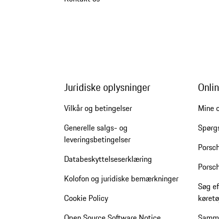
Juridiske oplysninger
Onlin
Vilkår og betingelser
Mine o
Generelle salgs- og
Spørg
leveringsbetingelser
Porsc
Databeskyttelseserklæring
Porsch
Kolofon og juridiske bemærkninger
Søg ef
Cookie Policy
køretø
Open Source Software Notice
Samme