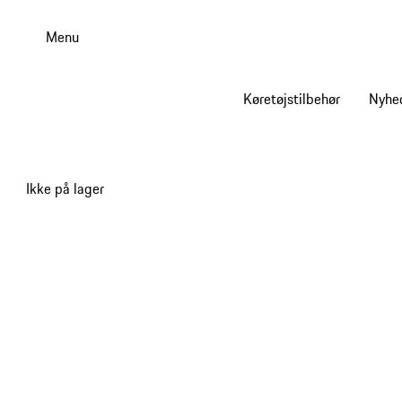
Spring
til
Menu
hovedindhold
Køretøjstilbehør
Nyhe
Ikke på lager