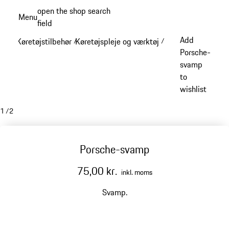
Spring
open the shop search
Menu
til
field
My sh
hovedindhold
Add
Køretøjstilbehør
Køretøjspleje og værktøj
/
/
Porsche-
svamp
to
wishlist
1
/
2
Porsche-svamp
75,00 kr.
inkl. moms
Svamp.