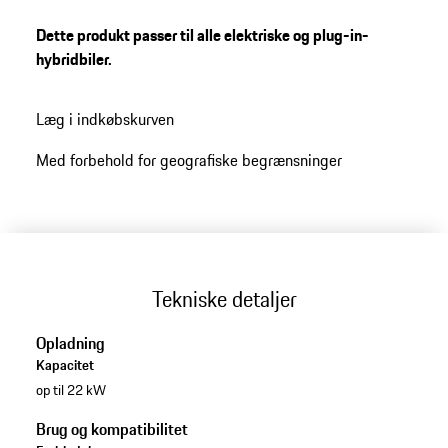
timer. Ved at integrere den i My Porsche-appen kan du
altid holde øje med opladningsprocesserne.
Dette produkt passer til alle elektriske og plug-in-
hybridbiler.
Læg i indkøbskurven
Med forbehold for geografiske begrænsninger
Tekniske detaljer
Opladning
Kapacitet
op til 22 kW
Brug og kompatibilitet