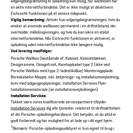
adgangsbegrænsning er opladning kun mulig, når wallboxen har
en aktiv internetforbindelse.
Det er ikke muligt at deaktivere
Eichrecht-funktionen på et senere tidspunkt.
Vigtig bemærkning:
Aktivér kun adgangsbegrænsningen, hvis du
ønsker at anvende wallboxen permanent i en driftstilstand, der
overholder målelovgivningen, og hvis du kan sikre en stabil
internetforbindelse. Når Eichrecht-funktionen er aktiveret, er
opladning uden internetforbindelse ikke længere mulig.
Ved levering medfølger:
Porsche Wallbox (bestående af: Kabinet, Kabinetdæksel,
Designramme, Designfront, Køretøjskabel type 2 (ikke ved
Porsche Wallbox med type 2-ladestikdåse)
Monteringsplade
Boreskabelon
Mappe, inkl. betjenings- og installationsvejledning,
brev med adgangsoplysninger, Installation Services Flyer
Installationsmateriale (se installationsvejledningen)
Installation Services:
Takket være vores kvalificerede servicepartnere tilbyder
Installation Services
dig alle tjenester relateret til idriftsættelsen
af din Porsche-opladningshardware. Det betyder, at du altid er
godt forberedt og har mulighed for at lade op i dit eget hjem.
1
Bemærk: Porsche-opladningsudstyret er kun egnet til brug i