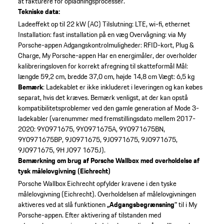
at fakturere for opladningsprocesser.
Tekniske data:
Ladeeffekt op til 22 kW (AC)
Tilslutning: LTE, wi-fi, ethernet
Installation: fast installation på en væg
Overvågning: via My
Porsche-appen
Adgangskontrolmuligheder: RFID-kort, Plug &
Charge, My Porsche-appen
Har en energimåler, der overholder
kalibreringsloven for korrekt afregning til skatteformål
Mål:
længde 59,2 cm, bredde 37,0 cm, højde 14,8 cm
Vægt: 6,5 kg
Bemærk
: Ladekablet er ikke inkluderet i leveringen og kan købes
separat, hvis det kræves. Bemærk venligst, at der kan opstå
kompatibilitetsproblemer ved den gamle generation af Mode 3-
ladekabler (varenummer med fremstillingsdato mellem 2017-
2020: 9Y0971675, 9Y0971675A, 9Y0971675BN,
9Y0971675BP, 9J0971675, 9J0971675, 9J0971675,
9J0971675, 9H J097 1675J).
Bemærkning om brug af Porsche Wallbox med overholdelse af
tysk målelovgivning (Eichrecht)
Porsche Wallbox Eichrecht opfylder kravene i den tyske
målelovgivning (Eichrecht).
Overholdelsen af målelovgivningen
aktiveres ved at slå funktionen
„Adgangsbegrænsning“
til i My
Porsche-appen.
Efter aktivering af tilstanden med