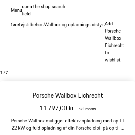
Spring
open the shop search
Menu
til
field
My sh
hovedindhold
Add
Køretøjstilbehør
Wallbox og opladningsudstyr
/
/
Porsche
Wallbox
Eichrecht
to
wishlist
1
/
7
Porsche Wallbox Eichrecht
11.797,00 kr.
inkl. moms
Porsche Wallbox muliggør effektiv opladning med op til
22 kW og fuld opladning af din Porsche elbil på op til 5