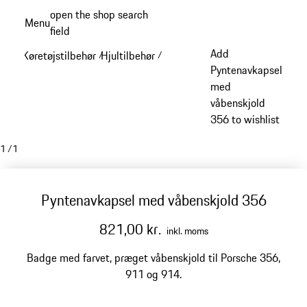
Spring
open the shop search
Menu
til
field
My sh
hovedindhold
Add
Køretøjstilbehør
Hjultilbehør
/
/
Pyntenavkapsel
med
våbenskjold
356 to wishlist
1
/
1
Pyntenavkapsel med våbenskjold 356
821,00 kr.
inkl. moms
Badge med farvet, præget våbenskjold til Porsche 356,
911 og 914.