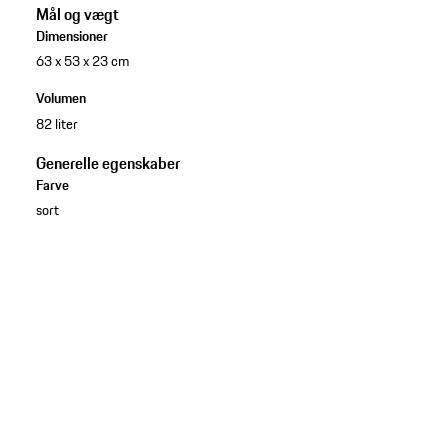
Mål og vægt
Dimensioner
63 x 53 x 23 cm
Volumen
82 liter
Generelle egenskaber
Farve
sort