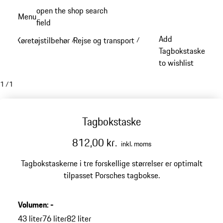
Spring
open the shop search
Menu
til
field
My sh
hovedindhold
Add
Køretøjstilbehør
Rejse og transport
/
/
Tagbokstaske
to wishlist
1
/
1
Tagbokstaske
812,00 kr.
inkl. moms
Tagbokstaskerne i tre forskellige størrelser er optimalt
tilpasset Porsches tagbokse.
Volumen
:
-
43 liter
76 liter
82 liter