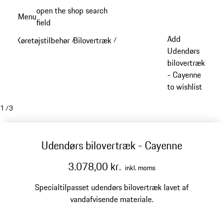
Spring
open the shop search
Menu
til
field
My sh
hovedindhold
Add
Køretøjstilbehør
Bilovertræk
/
/
Udendørs
bilovertræk
- Cayenne
to wishlist
1
/
3
Udendørs bilovertræk - Cayenne
3.078,00 kr.
inkl. moms
Specialtilpasset udendørs bilovertræk lavet af
vandafvisende materiale.