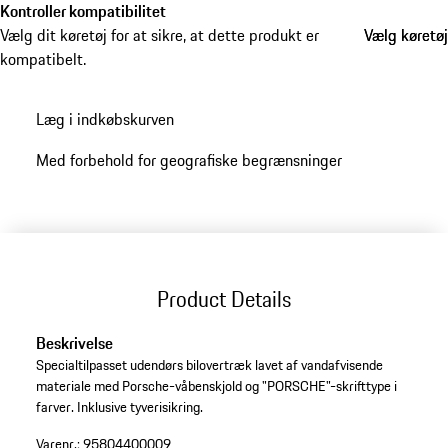
Kontroller kompatibilitet
Vælg dit køretøj for at sikre, at dette produkt er
Vælg køretøj
Vælg køretøj
kompatibelt.
Læg i indkøbskurven
Med forbehold for geografiske begrænsninger
Product Details
Beskrivelse
Specialtilpasset udendørs bilovertræk lavet af vandafvisende
materiale med Porsche-våbenskjold og "PORSCHE"-skrifttype i
farver. Inklusive tyverisikring.
Varenr.:
95804400009