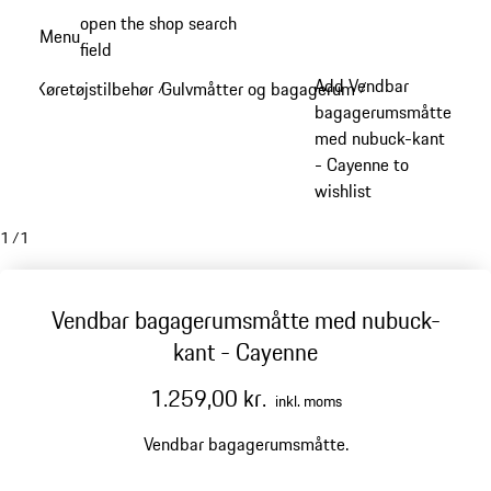
Spring
open the shop search
Menu
til
field
My sh
hovedindhold
Add Vendbar
Køretøjstilbehør
Gulvmåtter og bagagerum
/
/
bagagerumsmåtte
med nubuck-kant
- Cayenne to
wishlist
1
/
1
Vendbar bagagerumsmåtte med nubuck-
kant - Cayenne
1.259,00 kr.
inkl. moms
Vendbar bagagerumsmåtte.