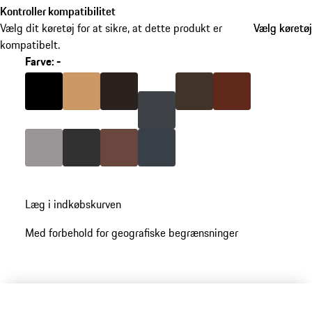
Kontroller kompatibilitet
Vælg dit køretøj for at sikre, at dette produkt er
Vælg køretøj
Vælg køretøj
kompatibelt.
Farve
:
-
springe
varianter
Farve
sort
Farve
luxor beige
Farve
espresso
Farve
sadelbrun
Farve
umbra
over
(Farve)
Farve
platingrå
Farve
agat-grå
Farve
trøffel-brun
Farve
Farve
skifergrå
grafitblå
gå
Læg i indkøbskurven
tilbage
til
Med forbehold for geografiske begrænsninger
varianter
(Farve)