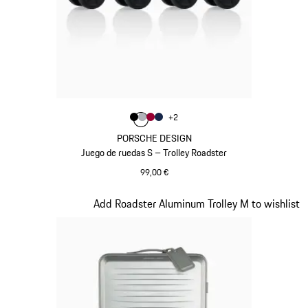
Color
+
2
Color
Color
Color
Negro
Color
Plata
Rojo Carmín
Azul Oscuro
PORSCHE DESIGN
Juego de ruedas S – Trolley Roadster
99,00 €
Negro
Diapositiva 6 de 7
Add Roadster Aluminum Trolley M to wishlist