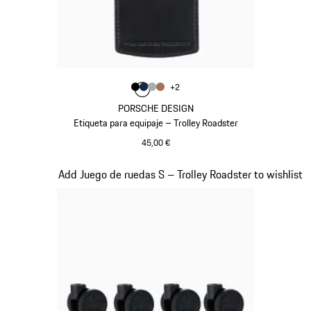
Color
+
2
Color
Color
Color
Negro
Color
Azul Oscuro
Gris
Coñac
PORSCHE DESIGN
Etiqueta para equipaje – Trolley Roadster
45,00 €
Negro
Diapositiva 5 de 7
Add Juego de ruedas S – Trolley Roadster to wishlist