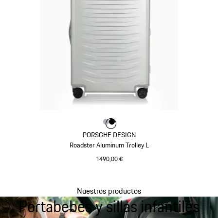
Color
Color
Color
Plata
Negro
PORSCHE DESIGN
Roadster Aluminum Trolley L
1490,00 €
Plata
Nuestros productos
Portabebés y sillas infantiles
Volver
al