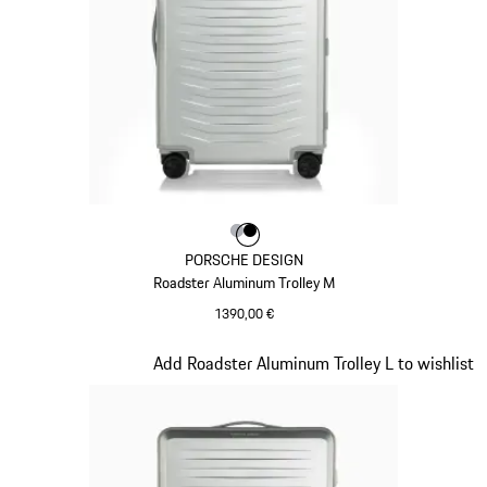
Color
Color
Color
Plata
Negro
PORSCHE DESIGN
Roadster Aluminum Trolley M
1390,00 €
Plata
Diapositiva 7 de 7
Add Roadster Aluminum Trolley L to wishlist