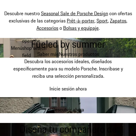
Descubre nuestro
Seasonal Sale de Porsche Design
con ofertas
exclusivas de las categorías
Prêt-à-porter
,
Sport
,
Zapatos
,
Accesorios
o
Bolsas y equipaje
.
Fueled by summer
open the
Ir
Menú
shop search
al
My shopping bag, 0 item
Saber más
Nuestros productos
field
contenido
Descubra los accesorios ideales, diseñados
principal
específicamente para su modelo Porsche. Inscríbase y
reciba una selección personalizada.
Inicie sesión ahora
Descubrir ahora
Diseña tu compañero de