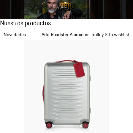
viaje
Nuestros productos
Nuestros productos
Nuestros productos
Diapositiva 1 de 7
Novedades
Add Roadster Aluminum Trolley S to wishlist