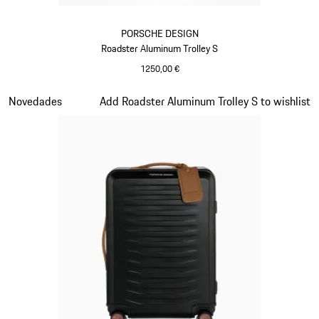
PORSCHE DESIGN
Roadster Aluminum Trolley S
1250,00 €
Plata
Diapositiva 2 de 7
Novedades
Add Roadster Aluminum Trolley S to wishlist