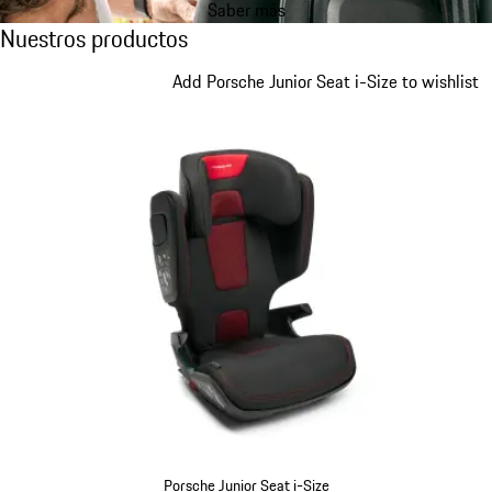
Saber más
principio
Nuestros productos
Nuestros productos
de
la
Diapositiva 1 de 7
Add Porsche Junior Seat i-Size to wishlist
galería
de
productos
Porsche Junior Seat i-Size