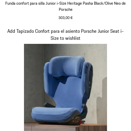
Funda confort para silla Junior i-Size Heritage Pasha Black/Olive Neo de
Porsche
303,00 €
Diapositiva 7 de 7
Add Tapizado Confort para el asiento Porsche Junior Seat i-
Size to wishlist