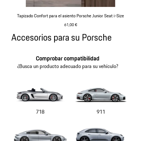
Tapizado Confort para el asiento Porsche Junior Seat i-Size
61,00 €
Accesorios para su Porsche
Volver
al
principio
Comprobar compatibilidad
de
la
¿Busca un producto adecuado para su vehículo?
galería
de
productos
718
911