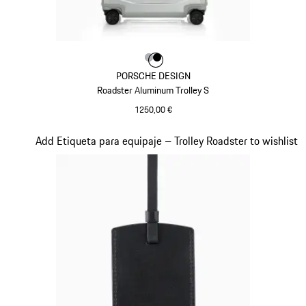
Color
Color
Color
Plata
Negro
PORSCHE DESIGN
Roadster Aluminum Trolley S
1250,00 €
Plata
Diapositiva 4 de 7
Add Etiqueta para equipaje – Trolley Roadster to wishlist