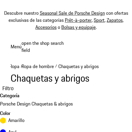
Descubre nuestro
Seasonal Sale de Porsche Design
con ofertas
exclusivas de las categorías
Prêt-à-porter
,
Sport
,
Zapatos
,
Accesorios
o
Bolsas y equipaje
.
Ir
open the shop search
Menú
al
field
My sh
contenido
principal
Ropa
Ropa de hombre
Chaquetas y abrigos
/
/
Chaquetas y abrigos
Filtro
Categoría
Porsche Design Chaquetas & abrigos
Color
Amarillo
Azul