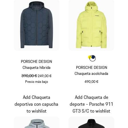
Color
Color
Color
Amarillo
Azul Oscuro
PORSCHE DESIGN
Chaqueta híbrida
PORSCHE DESIGN
Chaqueta acolchada
precio original
390,00 €
precio de venta
249,00 €
Precio más bajo
490,00 €
Azul Oscuro
Amarillo
Add Chaqueta
Add Chaqueta de
deportiva con capucha
deporte - Porsche 911
to wishlist
GT3 S/C to wishlist