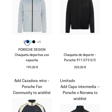
Color
+
1
Color
Color
Color
Gris Claro
Color
Azul
Verde Menta
Negro
PORSCHE DESIGN
Chaqueta deportiva con
Chaqueta de deporte -
capucha
Porsche 911 GT3 S/C
199,00 €
203,00 €
Gris Claro
Negro
Add Cazadora retro -
Limitado
Porsche Fan
Add Capa intermedia –
Community to wishlist
Porsche x Norrøna to
wishlist