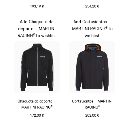
Motorsport Replica
193,19 €
254,20 €
Negro
Negro
Add Chaqueta de
Add Cortavientos –
deporte – MARTINI
MARTINI RACING® to
RACING® to wishlist
wishlist
Chaqueta de deporte –
Cortavientos – MARTINI
MARTINI RACING®
RACING®
172,00 €
202,00 €
Negro
Negro