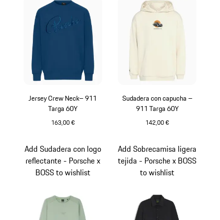
Jersey Crew Neck– 911
Sudadera con capucha –
Targa 60Y
911 Targa 60Y
163,00 €
142,00 €
Azul
Blanco
Add Sudadera con logo
Add Sobrecamisa ligera
reflectante - Porsche x
tejida - Porsche x BOSS
BOSS to wishlist
to wishlist