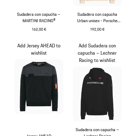
Sudadera con capucha –
Sudadera con capucha
MARTINI RACING®
Urban unisex - Porsche
Cayenne Electric Lifestyle
162,00 €
192,00 €
Negro
Beige
Add Jersey AHEAD to
Add Sudadera con
wishlist
capucha – Lechner
Racing to wishlist
Sudadera con capucha –
Jersey AHEAD
Lechner Racing