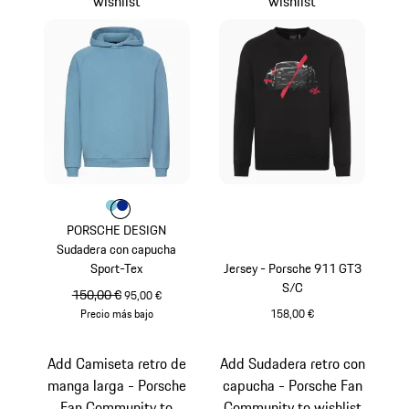
wishlist
wishlist
Color
Color
Color
Azul Claro
Azul
PORSCHE DESIGN
Sudadera con capucha
Sport-Tex
Jersey - Porsche 911 GT3
S/C
precio original
150,00 €
precio de venta
95,00 €
Precio más bajo
158,00 €
Azul Claro
Negro
Add Camiseta retro de
Add Sudadera retro con
manga larga - Porsche
capucha - Porsche Fan
Fan Community to
Community to wishlist