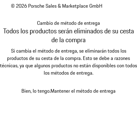
© 2026 Porsche Sales & Marketplace GmbH
Cambio de método de entrega
Todos los productos serán eliminados de su cesta
de la compra
Si cambia el método de entrega, se eliminarán todos los
productos de su cesta de la compra. Esto se debe a razones
técnicas, ya que algunos productos no están disponibles con todos
los métodos de entrega.
Bien, lo tengo.
Mantener el método de entrega