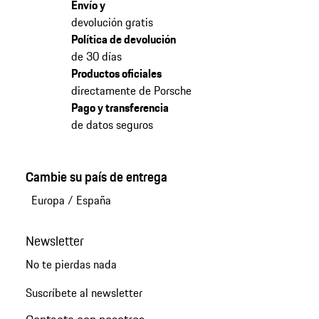
Envío y
devolución gratis
Política de devolución
de 30 días
Productos oficiales
directamente de Porsche
Pago y transferencia
de datos seguros
Cambie su país de entrega
Europa
/
España
Newsletter
No te pierdas nada
Suscríbete al newsletter