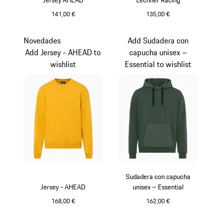
141,00 €
135,00 €
Negro
Negro
Novedades
Add Sudadera con
Add Jersey - AHEAD to
capucha unisex –
wishlist
Essential to wishlist
Sudadera con capucha
Jersey - AHEAD
unisex – Essential
168,00 €
162,00 €
Amarillo
Roble Verde Metal