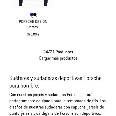
Color
Color
Color
Azul
Negro Jet
PORSCHE DESIGN
Jersey
395,00 €
Azul
24/31 Productos
Cargar más productos
Suéteres y sudaderas deportivas Porsche
para hombre.
Con nuestros jerséis y sudaderas Porsche estará
perfectamente equipado para la temporada de frío. Los
diseños de nuestras sudaderas con capucha, jerséis de
punto, jerséis y cárdigans de Porsche son deportivos,