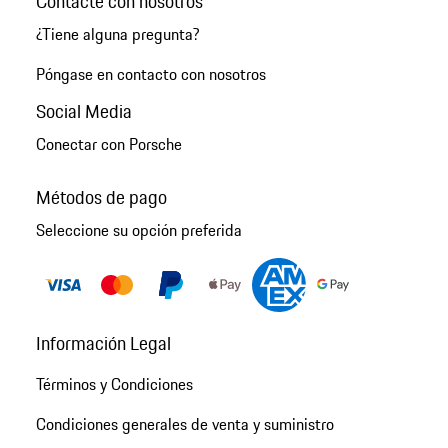
Contacte con nosotros
¿Tiene alguna pregunta?
Póngase en contacto con nosotros
Social Media
Conectar con Porsche
Métodos de pago
Seleccione su opción preferida
Información Legal
Términos y Condiciones
Condiciones generales de venta y suministro